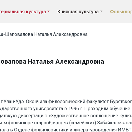
ериальная культура
Книжная культура
Фолькло
а-Шаповалова Наталья Александровна
овалова Наталья Александровна
в г.Улан-Удэ. Окончила филологический факультет Бурятско
дарственного университета в 1996 г. Проходила обучение 
идатскую диссертацию «Художественное воплощение культ
ом фольклоре старообрядцев (семейских) Забайкалья» защ
отала в Отделе фольклористики и литературоведения ИМБТ