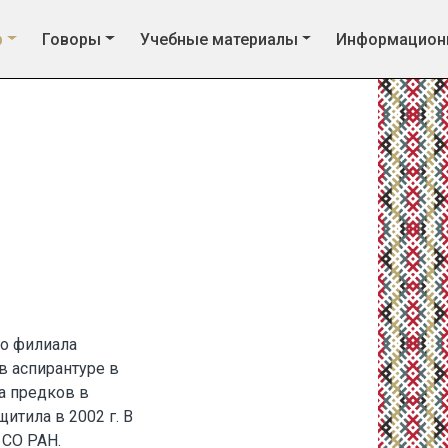
р
Говоры
Учебные материалы
Информацион
го филиала
в аспирантуре в
а предков в
итила в 2002 г. В
 СО РАН.