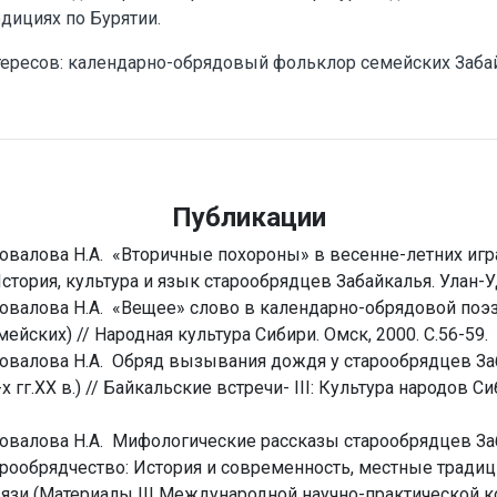
дициях по Бурятии.
тересов: календарно-обрядовый фольклор семейских Заба
Публикации
валова Н.А. «Вторичные похороны» в весенне-летних игр
История, культура и язык старообрядцев Забайкалья. Улан-Уд
валова Н.А. «Вещее» слово в календарно-обрядовой поэ
ейских) // Народная культура Сибири. Омск, 2000. С.56-59.
валова Н.А. Обряд вызывания дождя у старообрядцев Заб
 гг.ХХ в.) // Байкальские встречи- III: Культура народов Си
валова Н.А. Мифологические рассказы старообрядцев За
арообрядчество: История и современность, местные традиц
язи (Материалы III Международной научно-практической 