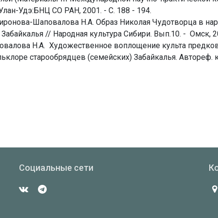
 Улан-Удэ:БНЦ СО РАН, 2001. - С. 188 - 194.
Миронова-Шаповалова Н.А. Образ Николая Чудотворца в на
Забайкалья // Народная культура Сибири. Вып.10. - Омск, 2
валова Н.А. Художественное воплощение культа предков
клоре старообрядцев (семейских) Забайкалья. Автореф. ка
Социальные сети
К