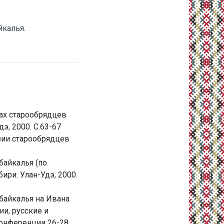
йкалья.
ах старообрядцев
э, 2000. С.63-67
зии старообрядцев
айкалья (по
бири. Улан-Удэ, 2000.
байкалья на Ивана
ии, русские и
конференции 26-28