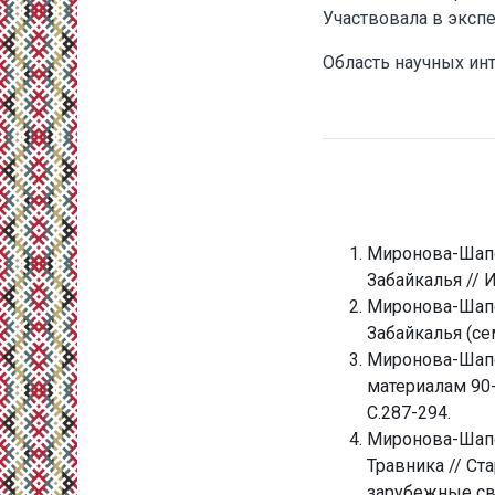
Участвовала в экспе
Область научных ин
Миронова-Шапо
Забайкалья // 
Миронова-Шапо
Забайкалья (сем
Миронова-Шапо
материалам 90-х
С.287-294.
Миронова-Шапо
Травника // Ст
зарубежные св