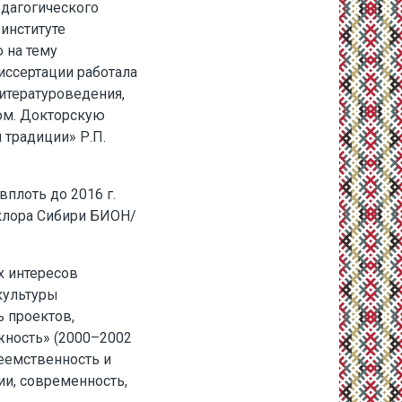
едагогического
 институте
 на тему
иссертации работала
итературоведения,
ком. Докторскую
 традиции» Р.П.
вплоть до 2016 г.
ьклора Сибири БИОН/
х интересов
культуры
ь проектов,
жность» (2000–2002
реемственность и
ии, современность,