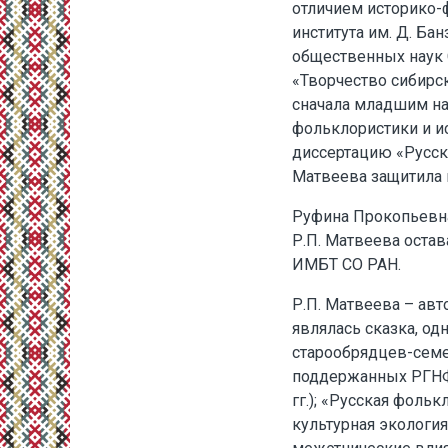
отличием историко-
института им. Д. Бан
общественных наук 
«Творчество сибирск
сначала младшим на
фольклористики и ис
диссертацию «Русск
Матвеева защитила в
Руфина Прокопьевна 
Р.П. Матвеева оста
ИМБТ СО РАН.
Р.П. Матвеева – авт
являлась сказка, о
старообрядцев-семей
поддержанных РГНФ 
гг.); «Русская фоль
культурная экология