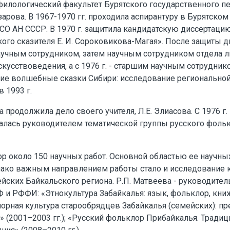
филологический факультет Бурятского государственного п
зарова. В 1967-1970 гг. проходила аспирантуру в Бурятском
СО АН СССР. В 1970 г. защитила кандидатскую диссертацию
ого сказителя Е. И. Сороковикова-Магая». После защиты д
учным сотрудником, затем научным сотрудником отдела л
кусствоведения, а с 1976 г. - старшим научным сотрудни
ие волшебные сказки Сибири: исследование региональной
 1993 г.
продолжила дело своего учителя, Л.Е. Элиасова. C 1976 г. 
валась руководителем тематической группы русского фол
ор около 150 научных работ. Основной областью ее научны
днако важным направлением работы стало и исследование 
ских Байкальского региона. Р.П. Матвеева - руководител
и РФФИ: «Этнокультура Забайкалья: язык, фольклор, кни
клорная культура старообрядцев Забайкалья (семейских): п
» (2001–2003 гг.); «Русский фольклор Прибайкалья. Традиц