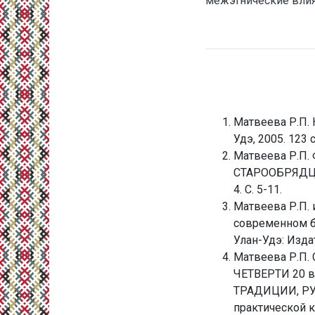
межэтнические влиян
Матвеева Р.П. 
Удэ, 2005. 123 с
Матвеева Р.П
СТАРООБРЯДЦЕ
4. С. 5-11.
Матвеева Р.П. 
современном бы
Улан-Удэ: Изда
Матвеева Р.П
ЧЕТВЕРТИ 20 
ТРАДИЦИИ, РУ
практической к