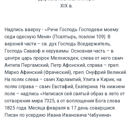
XIX в.
Надпись вверху - «Рече Господь Господеви моему:
седи одесную Меня» (Псалтырь, псалом 109). В
верхней части – св. дух Господь Вседержитель,
Господь Саваоф и херувимы. Основная часть – в
центре царь пророк Мелхиседек; слева от него свмч
Антипа Пергамский, Петр Афонский; справа – преп.
Марко Афинский (Фраческий), преп. Онуфрий Великий.
На полях слева – свмч Харлампий, Улита и Кирик; на
полях справа – свмч Евстафий, Екатерина. На нижнем
поле – надпись «Написася сей святый образ в лето от
сотворения мира 7325, а от воплощения Бога слова
1825 года. Месяца февраля в 17 день совершися.
Писан по усердию Ивана Ивановича Чабунина».