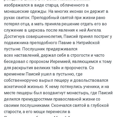
изображался в виде старца, облаченного в
монашеские одежды. На многих иконах он держит в
руках свиток. Преподобный святой при жизни рано
потерял отца, а мать приняла решение отдать его во
служение в церковь после явления к ней Ангела.
Достигнув совершеннолетия, Паисий принял постриг у
подвижника преподобного Павме в Нитрийской
пустыне. Послушник придерживался
всех наставлений, держал себя в строгости и часто
беседовал с пророком Иеремией, являющимся к тому
для раскрытия великих тайн и пророчеств. Со
временем Паисий ушел в пустыню, где
собственноручно вырыл пещеру и довольствовался
аскетичной жизнью. К нему потянулись ученики, и на
месте пещеры был воздвигнут монастырь, где Паисий
делился премудростями православной жизни со
своими послушниками. Скончался святой в глубокой
старости, а его мощи перенесли в