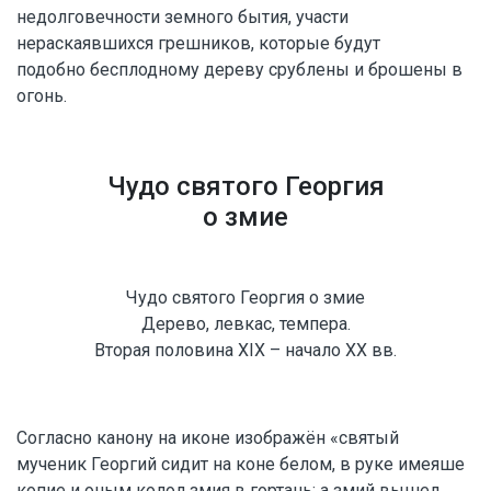
недолговечности земного бытия, участи
нераскаявшихся грешников, которые будут
подобно бесплодному дереву срублены и брошены в
огонь.
Чудо святого Георгия
о змие
Чудо святого Георгия о змие
Дерево, левкас, темпера.
Вторая половина XIX – начало XX вв.
Согласно канону на иконе изображён «святый
мученик Георгий сидит на коне белом, в руке имеяше
копие и оным колол змия в гортань; а змий вышел