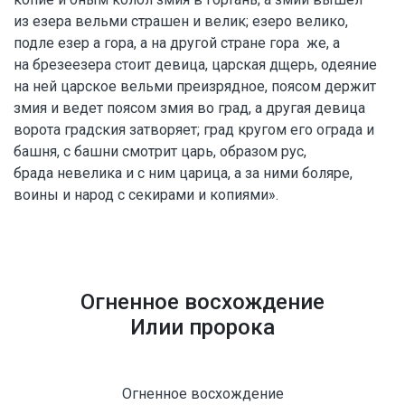
из езера вельми страшен и велик; езеро велико,
подле езер а гора, а на другой стране гора же, а
на брезеезера стоит девица, царская дщерь, одеяние
на ней царское вельми преизрядное, поясом держит
змия и ведет поясом змия во град, а другая девица
ворота градския затворяет; град кругом его ограда и
башня, с башни смотрит царь, образом рус,
брада невелика и с ним царица, а за ними боляре,
воины и народ с секирами и копиями».
Огненное восхождение
Илии пророка
Огненное восхождение