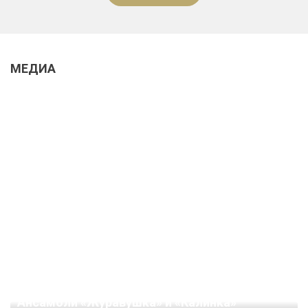
МЕДИА
Ансамбли «Журавушка» и «Калинка»