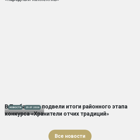
В Тарбагатае подвели итоги районного этапа
НОВОСТИ
25.07.2026
конкурса «Хранители отчих традиций»
Все новости