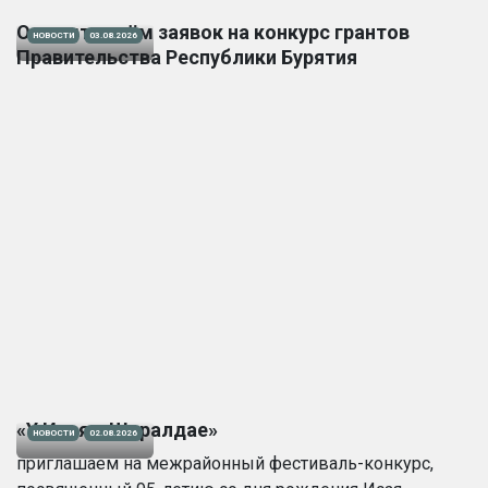
Открыт приём заявок на конкурс грантов
НОВОСТИ
03.08.2026
Правительства Республики Бурятия
«У Исая в Шаралдае»
НОВОСТИ
02.08.2026
приглашаем на межрайонный фестиваль-конкурс,