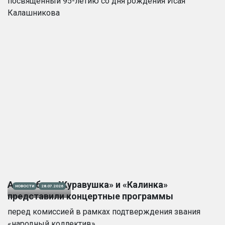
посвященный 95-летию со дня рождения Исая
Калашникова
Ансамбли «Журавушка» и «Калинка»
НОВОСТИ
28.07.2026
представили концертные программы
перед комиссией в рамках подтверждения звания
«народный коллектив»