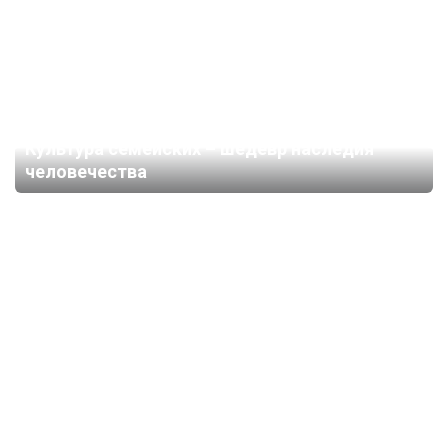
Культура семейских – шедевр наследия
человечества