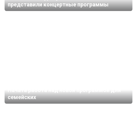
представили концертные программы
Начата работа над новой программой для
семейских