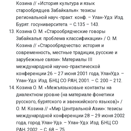
Козина // «История культура и язык
старообрядцев Забайкалья»: тезисы
региональной науч.-практ. конф. – Улан-Удэ: Изд.
Бурят. госуниверситета. – С.135 – 143.
Козина О. М. «Старообрядческие говоры
Забайкалья: проблема классификации» / О. М.
Козина // «Старообрядчество: история и
современность, местные традиции, русские и
зарубежные связи»: Материалы III
международной научно-практической
конференции 26 – 27 июня 2001 года, УланУдэ. –
Улан-Удэ: Изд. БНЦ СО РАН, 2001. – С. 200 – 212.
Козина О. М. «Межъязыковые контакты на
диалектном уровне (на материале фонетики
русского, бурятского и эвенкийского языков)» /
О. М. Козина // «Мир Центральной Азии»: тезисы
международной конференции 28 – 29 июня 2002
года, город Улан-Удэ. – Улан-Удэ: Изд. БНЦ СО
РАН, 2002. – С. 68 – 75.