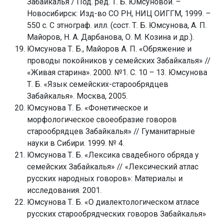
Забайкалья / Под. ред. Т. Б. Юмсуновой. –
Новосибирск: Изд-во СО РН, НИЦ ОИГГМ, 1999. –
550 с. С этнограф. илл. (сост. Т. Б. Юмсунова, А. П.
Майоров, Н. А. Дарбанова, О. М. Козина и др.).
Юмсунова Т. Б., Майоров А. П. «Обряжение и
проводы покойников у семейских Забайкалья» //
«Живая старина». 2000. №1. С. 10 – 13. Юмсунова
Т. Б. «Язык семейских-старообрядцев
Забайкалья». Москва, 2005.
Юмсунова Т. Б. «Фонетическое и
морфологическое своеобразие говоров
старообрядцев Забайкалья» // Гуманитарные
науки в Сибири. 1999. № 4.
Юмсунова Т. Б. «Лексика свадебного обряда у
семейских Забайкалья» // «Лексический атлас
русских народных говоров»: Материалы и
исследования. 2001.
Юмсунова Т. Б. «О диалектологическом атласе
русских старообрядческих говоров Забайкалья»