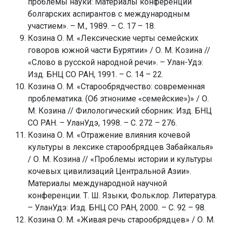
проблемы науки: Материалы конференции
болгарских аспирантов с международным
участием». – М., 1989. – С. 17 – 18.
Козина О. М. «Лексические черты семейских
говоров южной части Бурятии» / О. М. Козина //
«Слово в русской народной речи». – Улан-Удэ:
Изд. БНЦ СО РАН, 1991. – С. 14 – 22.
Козина О. М. «Старообрядчество: современная
проблематика. (Об этнониме «семейские»)» / О.
М. Козина // Филологический сборник: Изд. БНЦ
СО РАН. – УланУдэ, 1998. – С. 272 – 276.
Козина О. М. «Отражение влияния кочевой
культуры в лексике старообрядцев Забайкалья»
/ О. М. Козина // «Проблемы истории и культуры
кочевых цивилизаций Центральной Азии».
Материалы международной научной
конференции. Т. Ш. Языки, Фольклор. Литература.
– УланУдэ: Изд. БНЦ СО РАН, 2000. – С. 92 – 98.
Козина О. М. «Живая речь старообрядцев» / О. М.