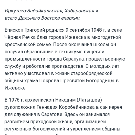
Иркутско-Забайкальск
ая,
Хабаровск
ая
и
всего
Дальнего
Востока
епархии.
Епископ Григорий родился 9 сентября 1948 г. в селе
Чёрная Речка близ города Ижевска в многодетной
крестьянской семье. После окончания школы он
получил образование в техникуме пищевой
промышленности города Сарапула, прошёл военную
службу и работал на производстве. С молодых лет
активно участвовал в жизни старообрядческой
общины храма Покрова Пресвятой Богородицы в
Ижевске.
В 1976 г. архиепископ Никодим (Латышев)
рукоположил Геннадия Коробейникова в сан иерея
для служения в Саратове. Здесь он занимался
развитием приходской жизни, организацией
регулярных богослужений и укреплением общины.