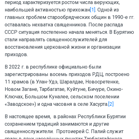
период характеризуется ростом числа верующих,
наибольшей активностью прихожан
[1]
. Одной из
главных проблем старообрядческих общин в 1990-е гг.
оставалась нехватка священников. После распада
СССР ситуация постепенно начала меняться. В Бурятию
стали направлять священнослужителей для
восстановления церковной жизни и организации
приходов.
В 2022 г. в республике официально были
зарегистрированы восемь приходов РДЦ, построено
11 храмов (в Улан-Удэ, Шаралдае, Новосретенке,
Новом Загане, Тарбагатае, Куйтуне, Бичуре, Окино-
Ключах, Большом Куналее, сельском поселении
«Заводское») и одна часовня в селе Хасурта.
[2]
В настоящее время, в районах Республики Бурятии
сохранением традиций занимаются и другие
священнослужители. Протоиерей С. Палий служит
сразу в двух населённых пунктах Тарбагатайского