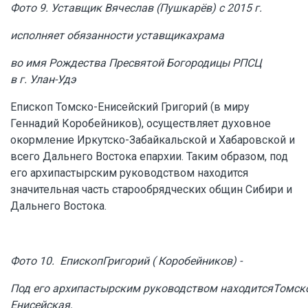
Фото 9.
Уставщик
Вячеслав
(
Пушкарёв
)
с 2015 г.
исполняет
обязанности
уставщика
храма
во
имя
Рождества
Пресвятой
Богородицы
РПСЦ
в г.
Улан-Уд
э
Епископ Томско-Енисейский Григорий (в миру
Геннадий Коробейников), осуществляет духовное
окормление Иркутско-Забайкальской и Хабаровской и
всего Дальнего Востока епархии. Таким образом, под
его архипастырским руководством находится
значительная часть старообрядческих общин Сибири и
Дальнего Востока.
Фото 10.
Епископ
Григорий
(
Коробейников
)
-
Под
его
архипастырским
руководством
находится
Томск
Енисейск
ая
,