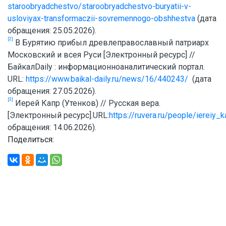
staroobryadchestvo/staroobryadchestvo-buryatii-v-
usloviyax-transformaczii-sovremennogo-obshhestva
(дата
обращения: 25.05.2026).
[2]
В Бурятию прибыл древлеправославный патриарх
Московский и всея Руси [Электронный ресурс] //
БайкалDaily : информационноаналитический портал.
URL:
https://www.baikal-daily.ru/news/16/440243/
(дата
обращения: 27.05.2026).
[3]
Иерей Капр (Утенков) // Русская вера.
[Электронный ресурс].URL:
https://ruvera.ru/people/iereiy_
обращения: 14.06.2026).
Поделиться: