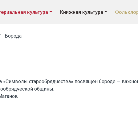
ериальная культура
Книжная культура
Фолькло
Борода
а «Символы старообрядчества» посвящен бороде — важно
рообрядческой общины.
 Маганов