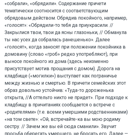
«собрали», «обрядили». Содержание причети
тематически соотносится с соответствующим
обрядовым действом. Обрядив покойного, например,
«голосят»: «Обрядили-то тебя да приукрасили. //
Закрылися твои, твои да ясны глазоньки, // Обманула
ты нас усех да собралась ранешенько». Далее
«голосят», когда заносят при положении покойника в
домовину (слово «гроб» редко употребляют), при
выносе покойного из дома (здесь неизменно
присутствует мотив прощания с домом). Дорога на
кладбище («могилки») выступает как пограничье
между жизнью и смертью. В причети семейских этот
образ довольно устойчив: «Туда-то дороженька
открыта, //А оттельто никто не придет». При подходе к
кладбищу в причитаниях сообщается о встрече с
«родителями» (т.е. всеми умершими родственниками)
«на том свете»: «Ой, встречайте-ка вы мою родиму
сестру. // Зачем же вы ей сюда сманили». Звучит
просьба оберегать умершего, не бросать его. Далее —