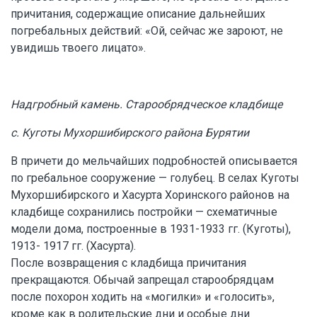
причитания, содержащие описание дальнейших
погребальных действий: «Ой, сейчас же зароют, не
увидишь твоего лицато».
Надгробный камень. Старообрядческое кладбище
с. Куготы Мухоршибирского района Бурятии
В причети до мельчайших подробностей описывается
по гребальное сооружение — голубец. В селах Куготы
Мухоршибирского и Хасурта Хоринского районов на
кладбище сохранились постройки — схематичные
модели дома, построенные в 1931-1933 гг. (Куготы),
1913- 1917 гг. (Хасурта).
После возвращения с кладбища причитания
прекращаются. Обычай запрещал старообрядцам
после похорон ходить на «могилки» и «голосить»,
кроме как в родительские дни и особые дни